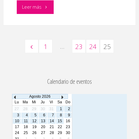
"‘Mil
Leer más
historias
por
…
1
23
24
25
obra’
Paginación
y
‘Add,
de
Calendario de eventos
arte
Agosto
2026
entradas
del
Lu
Ma
Mi
Ju
Vi
Sa
Do
27
28
29
30
31
1
2
desplazamiento’"
3
4
5
6
7
8
9
10
11
12
13
14
15
16
17
18
19
20
21
22
23
24
25
26
27
28
29
30