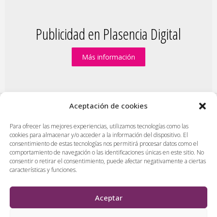
Publicidad en Plasencia Digital
Más información
Aceptación de cookies
PlasenciaDigital.com
|
Formulario de contacto
|
Para ofrecer las mejores experiencias, utilizamos tecnologías como las
cookies para almacenar y/o acceder a la información del dispositivo. El
Publicidad en Plasencia Digital
|
consentimiento de estas tecnologías nos permitirá procesar datos como el
Política de cookies (UE)
|
Protección de datos
|
comportamiento de navegación o las identificaciones únicas en este sitio. No
consentir o retirar el consentimiento, puede afectar negativamente a ciertas
Aviso legal
|
Diseño web en Plasencia
características y funciones.
PlasenciaDigital.com
Todos los contenidos, empresas y anuncios serán supervisados
Aceptar
por los administradores antes de ser publicado. No se aceptarán
contenidos que falten al respeto, insulten o desprecien a