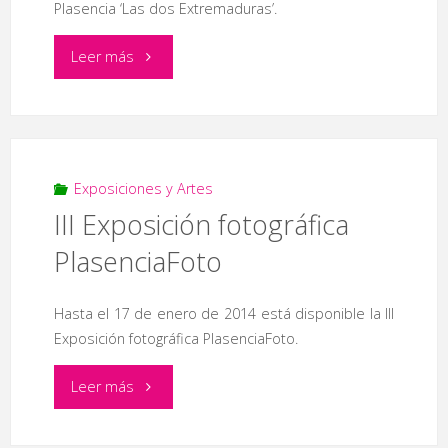
Plasencia ‘Las dos Extremaduras’.
Enciso’"
"Taller
Leer más
de
Jumping
Clay"
Exposiciones y Artes
III Exposición fotográfica
PlasenciaFoto
Hasta el 17 de enero de 2014 está disponible la III
Exposición fotográfica PlasenciaFoto.
"III
Leer más
Exposición