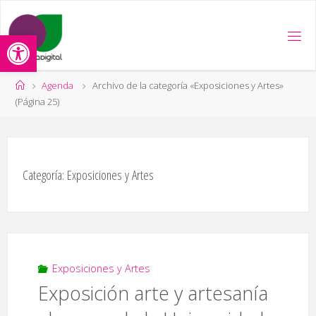
Saltar
al
Abrir barra de herramientas
contenido
Página
Agenda
Archivo de la categoría «Exposiciones y Artes»
de
(Página 25)
Inicio
Categoría:
Exposiciones y Artes
Exposiciones y Artes
Exposición arte y artesanía