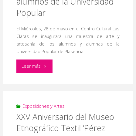
alumnos de la Universidad
Popular
El Miércoles, 28 de mayo en el Centro Cultural Las
Claras se inaugurará una muestra de arte y
artesanía de los alumnos y alumnas de la
Universidad Popular de Plasencia.
"Exposición
Leer más
arte
y
artesanía
Exposiciones y Artes
XXV Aniversario del Museo
alumnos
Etnográfico Textil ‘Pérez
de