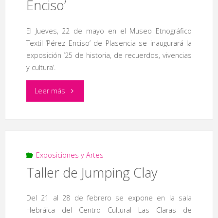
Enciso’
la
El Jueves, 22 de mayo en el Museo Etnográfico
Universidad
Textil ‘Pérez Enciso’ de Plasencia se inaugurará la
Popular"
exposición ’25 de historia, de recuerdos, vivencias
y cultura’.
"XXV
Leer más
Aniversario
del
Museo
Exposiciones y Artes
Taller de Jumping Clay
Etnográfico
Textil
Del 21 al 28 de febrero se expone en la sala
Hebráica del Centro Cultural Las Claras de
‘Pérez