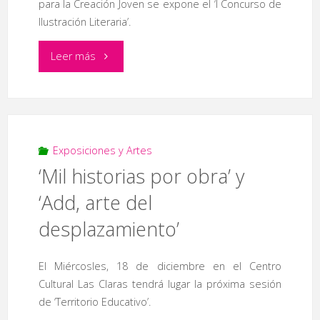
para la Creación Joven se expone el ‘I Concurso de
Ilustración Literaria’.
"‘I
Leer más
Concurso
de
Ilustración
Exposiciones y Artes
‘Mil historias por obra’ y
literaria’"
‘Add, arte del
desplazamiento’
El Miércosles, 18 de diciembre en el Centro
Cultural Las Claras tendrá lugar la próxima sesión
de ‘Territorio Educativo’.