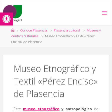
Saltar
al
Abrir barra de herramientas
contenido
Página
Conoce Plasencia
Plasencia cultural
Museos y
de
centros culturales
Museo Etnográfico y Textil «Pérez
Inicio
Enciso» de Plasencia
Museo Etnográfico y
Textil «Pérez Enciso»
de Plasencia
Este
museo etnográfico
y antropológico
de