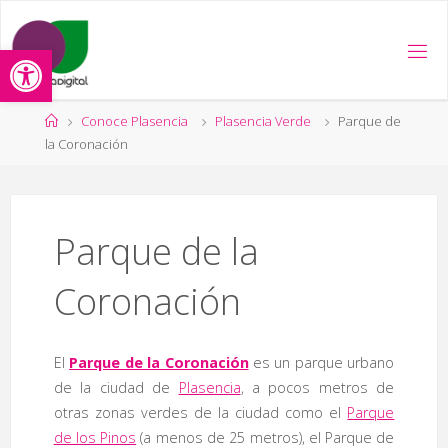
Saltar
al
Abrir barra de herramientas
contenido
Página
Conoce Plasencia
Plasencia Verde
Parque de
de
la Coronación
Inicio
Parque de la
Coronación
El
Parque de la Coronación
es un parque urbano
de la ciudad de
Plasencia
, a pocos metros de
otras zonas verdes de la ciudad como el
Parque
de los Pinos
(a menos de 25 metros), el Parque de