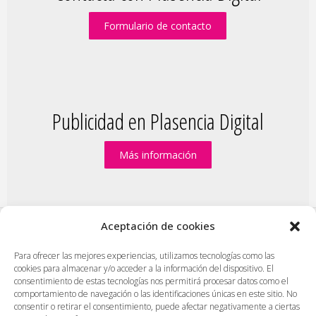
Formulario de contacto
Publicidad en Plasencia Digital
Más información
Aceptación de cookies
PlasenciaDigital.com
|
Formulario de contacto
|
Para ofrecer las mejores experiencias, utilizamos tecnologías como las
cookies para almacenar y/o acceder a la información del dispositivo. El
Publicidad en Plasencia Digital
|
consentimiento de estas tecnologías nos permitirá procesar datos como el
Política de cookies (UE)
|
Protección de datos
|
comportamiento de navegación o las identificaciones únicas en este sitio. No
consentir o retirar el consentimiento, puede afectar negativamente a ciertas
Aviso legal
|
Diseño web en Plasencia