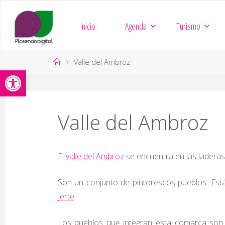
Saltar
al
Inicio
Agenda
Turismo
contenido
Página
Valle del Ambroz
Abrir barra de herramientas
de
Inicio
Valle del Ambroz
El
valle del Ambroz
se encuentra en las laderas 
Son un conjunto de pintorescos pueblos. Es
Jerte
.
Los pueblos que integran esta comarca son