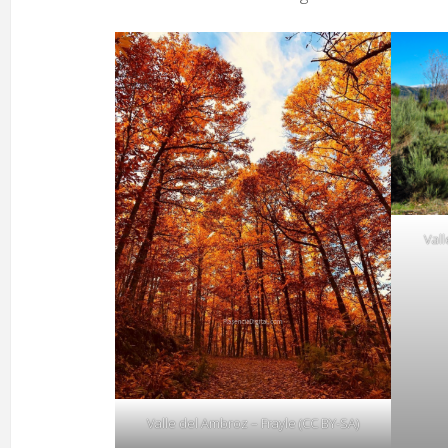
Val
Valle del Ambroz – Frayle (CC BY-SA)