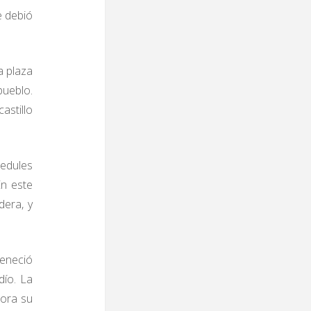
e debió
a plaza
pueblo.
astillo
bedules
En este
dera, y
teneció
dío. La
mora su