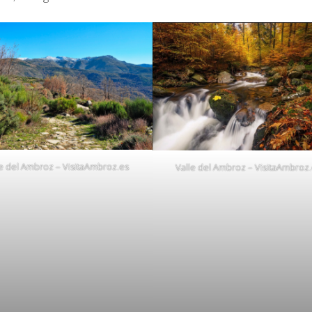
le del Ambroz – VisitaAmbroz.es
Valle del Ambroz – VisitaAmbroz