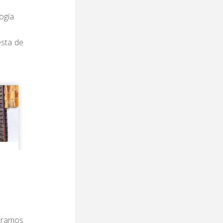
ogía.
esta de
ntramos