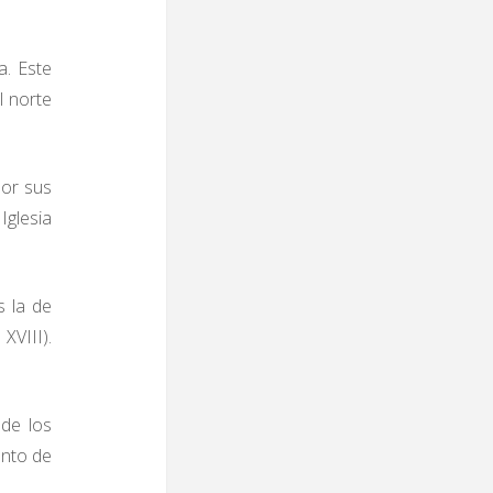
a. Este
l norte
por sus
Iglesia
s la de
XVIII).
 de los
ento de