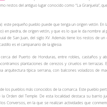
como restos del antiguo lugar conocido como “La Granjuela”, qu
a): este pequeño pueblo puede que tenga un origen vetón. En l
) en piedra, de origen vetón, y que es lo que le da nombre al 
ial de San Juan, del siglo XV. Además tiene los restos de un c
castillo es el campanario de la iglesia.
 cerca del Puerto de Honduras, entre robles, castaños y a
ontramos plantaciones de cerezos y ciruelos en terrazas. 
a arquitectura típica serrana, con balcones voladizos de ma
o de los pueblos más conocidos de la comarca. Este pueblo per
de la Orden del Temple. De esta localidad destaca su barrio ju
e los Conversos, en la que se realizan actividades que conme