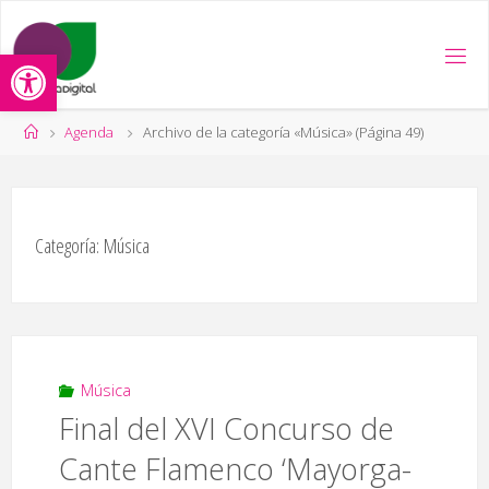
Saltar
al
Abrir barra de herramientas
contenido
Página
Agenda
Archivo de la categoría «Música»
(Página 49)
de
Inicio
Categoría:
Música
Música
Final del XVI Concurso de
Cante Flamenco ‘Mayorga-