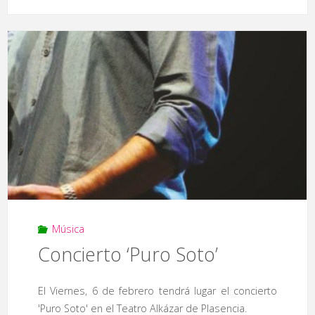
de
‘Keep
a
Rocking’!’"
Música
Concierto ‘Puro Soto’
El Viernes, 6 de febrero tendrá lugar el concierto
'Puro Soto' en el Teatro Alkázar de Plasencia.