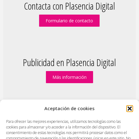
Contacta con Plasencia Digital
Formulario de contacto
Publicidad en Plasencia Digital
Más información
Aceptación de cookies
PlasenciaDigital.com
|
Formulario de contacto
|
Para ofrecer las mejores experiencias, utilizamos tecnologías como las
cookies para almacenar y/o acceder a la información del dispositivo. El
Publicidad en Plasencia Digital
|
consentimiento de estas tecnologías nos permitirá procesar datos como el
Política de cookies (UE)
|
Protección de datos
|
comportamiento de navegación o las identificaciones únicas en este sitio. No