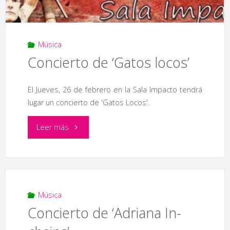
‘Mayorga-
Ciudad
Música
de
Concierto de ‘Gatos locos’
Plasencia’"
El Jueves, 26 de febrero en la Sala Impacto tendrá
lugar un concierto de 'Gatos Locos'.
"Concierto
Leer más
de
‘Gatos
locos’"
Música
Concierto de ‘Adriana In-