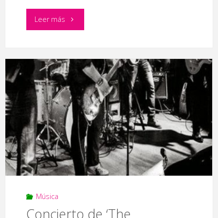
"Concierto
Leer más
‘Puro
Soto’"
Música
Concierto de ‘The