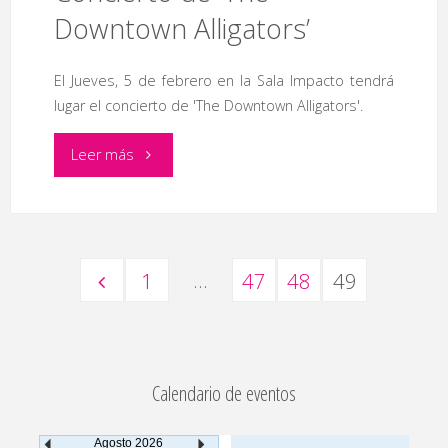
Downtown Alligators’
El Jueves, 5 de febrero en la Sala Impacto tendrá
lugar el concierto de 'The Downtown Alligators'.
"Concierto
Leer más
de
‘The
…
1
47
48
49
Downtown
Paginación
Alligators’"
de
Calendario de eventos
Agosto
2026