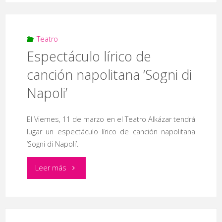
‘La
aventura
Teatro
Espectáculo lírico de
peligrosa
canción napolitana ‘Sogni di
de
Napoli’
una
El Viernes, 11 de marzo en el Teatro Alkázar tendrá
vocal
lugar un espectáculo lírico de canción napolitana
presuntuosa’"
‘Sogni di Napoli’.
"Espectáculo
Leer más
lírico
de