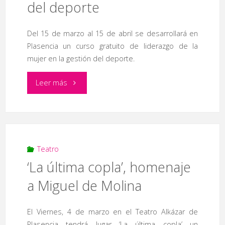
del deporte
Del 15 de marzo al 15 de abril se desarrollará en
Plasencia un curso gratuito de liderazgo de la
mujer en la gestión del deporte.
"Curso
Leer más
gratuito
de
liderazgo
Teatro
‘La última copla’, homenaje
de
a Miguel de Molina
la
El Viernes, 4 de marzo en el Teatro Alkázar de
mujer
Plasencia tendrá lugar ‘La última copla’ un