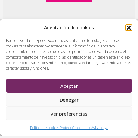
Aceptación de cookies
PlasenciaDigital.com
|
Formulario de contacto
|
Para ofrecer las mejores experiencias, utilizamos tecnologías como las
cookies para almacenar y/o acceder a la información del dispositivo. El
Publicidad en Plasencia Digital
|
consentimiento de estas tecnologías nos permitirá procesar datos como el
Política de cookies (UE)
|
Protección de datos
|
comportamiento de navegación o las identificaciones únicas en este sitio. No
consentir o retirar el consentimiento, puede afectar negativamente a ciertas
Aviso legal
|
Diseño web en Plasencia
características y funciones.
PlasenciaDigital.com
Todos los contenidos, empresas y anuncios serán supervisados
Aceptar
por los administradores antes de ser publicado. No se aceptarán
contenidos que falten al respeto, insulten o desprecien a
Denegar
personas, lugares o empresas.
Ver preferencias
&
Política de cookies
Protección de datos
Aviso legal