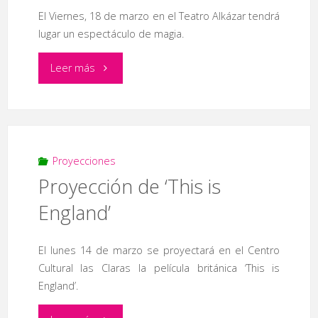
de
El Viernes, 18 de marzo en el Teatro Alkázar tendrá
lugar un espectáculo de magia.
Euskadi
"Gala
Leer más
y
Expomagia"
Christiane
Karg."
Proyecciones
Proyección de ‘This is
England’
El lunes 14 de marzo se proyectará en el Centro
Cultural las Claras la película británica ‘This is
England’.