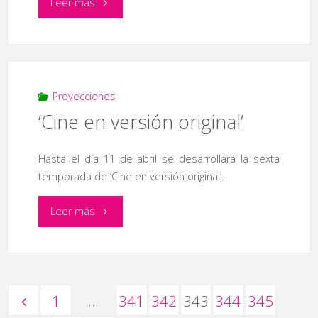
"Curso
Leer más
de
Gestión
Laboral
Proyecciones
‘Cine en versión original’
Informatizada"
Hasta el día 11 de abril se desarrollará la sexta
temporada de ‘Cine en versión original’.
"‘Cine
Leer más
en
versión
…
1
341
342
343
344
345
original’"