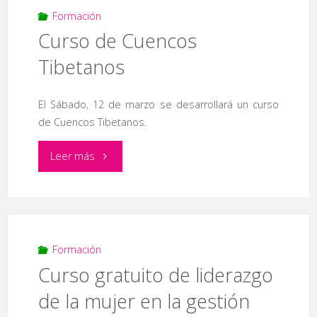
canción
Formación
Curso de Cuencos
napolitana
Tibetanos
‘Sogni
El Sábado, 12 de marzo se desarrollará un curso
di
de Cuencos Tibetanos.
Napoli’"
"Curso
Leer más
de
Cuencos
Tibetanos"
Formación
Curso gratuito de liderazgo
de la mujer en la gestión