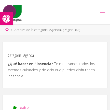
Saltar
al
Abrir barra de herramientas
contenido
Página
Archivo de la categoría «Agenda»
(Página 343)
de
Inicio
Categoría:
Agenda
¿Qué hacer en Plasencia?
Te mostramos todos los
eventos culturales y de ocio que puedes disfrutar en
Plasencia.
Teatro