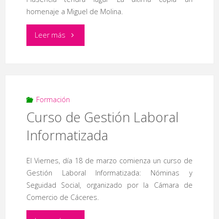
en
homenaje a Miguel de Molina.
la
"‘La
Leer más
gestión
última
del
copla’,
deporte"
homenaje
Formación
Curso de Gestión Laboral
a
Informatizada
Miguel
El Viernes, día 18 de marzo comienza un curso de
de
Gestión Laboral Informatizada: Nóminas y
Molina"
Seguidad Social, organizado por la Cámara de
Comercio de Cáceres.