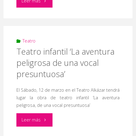
"Proyección
Leer más
de
‘This
is
Teatro
Teatro infantil ‘La aventura
England’"
peligrosa de una vocal
presuntuosa’
El Sábado, 12 de marzo en el Teatro Alkázar tendrá
lugar la obra de teatro infantil ‘La aventura
peligrosa, de una vocal presuntuosa’
"Teatro
Leer más
infantil