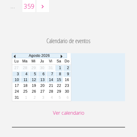
Paginación
…
359
de
Calendario de eventos
entradas
Agosto
2026
Lu
Ma
Mi
Ju
Vi
Sa
Do
27
28
29
30
31
1
2
3
4
5
6
7
8
9
10
11
12
13
14
15
16
17
18
19
20
21
22
23
24
25
26
27
28
29
30
31
1
2
3
4
5
6
Ver calendario