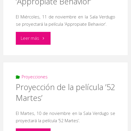
‘Appropiate Behavior’
El Miércoles, 11 de noviembre en la Sala Verdugo
se proyectará la película ‘Appropiate Behavior’.
"Proyección
Leer más
de
la
película
Proyecciones
Proyección de la película ’52
‘Appropiate
Martes’
Behavior’"
El Martes, 10 de noviembre en la Sala Verdugo se
proyectará la película ’52 Martes’.