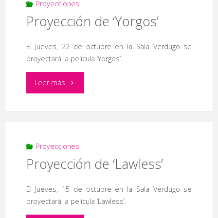
documentales
Proyecciones
Proyección de ‘Yorgos’
‘Las
cigarreras’
El Jueves, 22 de octubre en la Sala Verdugo se
proyectará la película ‘Yorgos’.
y
"Proyección
Leer más
‘Género
de
y
‘Yorgos’"
número’"
Proyecciones
Proyección de ‘Lawless’
El Jueves, 15 de octubre en la Sala Verdugo se
proyectará la película ‘Lawless’.