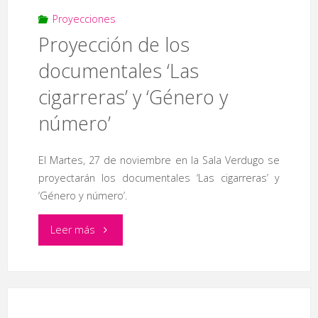
Mundo
Proyecciones
Proyección de los
sigue’"
documentales ‘Las
cigarreras’ y ‘Género y
número’
El Martes, 27 de noviembre en la Sala Verdugo se
proyectarán los documentales ‘Las cigarreras’ y
‘Género y número’.
"Proyección
Leer más
de
los