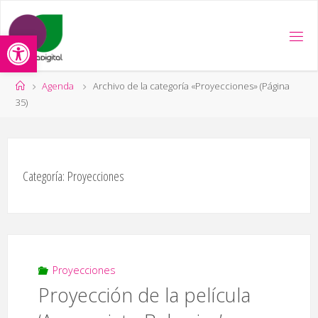
Saltar
al
Abrir barra de herramientas
contenido
Página
Agenda
Archivo de la categoría «Proyecciones»
(Página
de
35)
Inicio
Categoría:
Proyecciones
Proyecciones
Proyección de la película