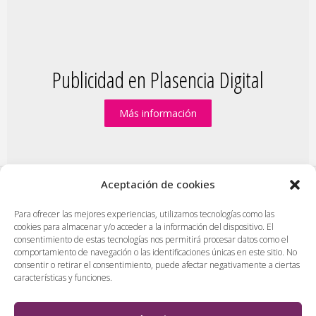
Publicidad en Plasencia Digital
Más información
Aceptación de cookies
PlasenciaDigital.com
|
Formulario de contacto
|
Para ofrecer las mejores experiencias, utilizamos tecnologías como las
cookies para almacenar y/o acceder a la información del dispositivo. El
Publicidad en Plasencia Digital
|
consentimiento de estas tecnologías nos permitirá procesar datos como el
Política de cookies (UE)
|
Protección de datos
|
comportamiento de navegación o las identificaciones únicas en este sitio. No
consentir o retirar el consentimiento, puede afectar negativamente a ciertas
Aviso legal
|
Diseño web en Plasencia
características y funciones.
PlasenciaDigital.com
Todos los contenidos, empresas y anuncios serán supervisados