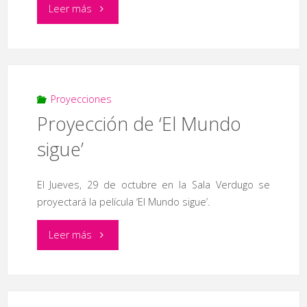
"Proyección
Leer más
de
la
película
Proyecciones
Proyección de ‘El Mundo
’52
sigue’
Martes’"
El Jueves, 29 de octubre en la Sala Verdugo se
proyectará la película ‘El Mundo sigue’.
"Proyección
Leer más
de
‘El