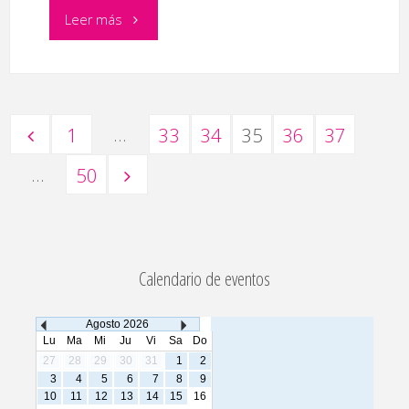
"Proyección
Leer más
de
‘Pride’
…
1
33
34
35
36
37
y
Paginación
…
50
‘A
Gorata’"
de
Calendario de eventos
entradas
Agosto
2026
Lu
Ma
Mi
Ju
Vi
Sa
Do
27
28
29
30
31
1
2
3
4
5
6
7
8
9
10
11
12
13
14
15
16