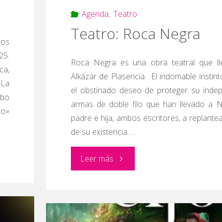
Agenda
,
Teatro
Teatro: Roca Negra
los
25.
Roca Negra es una obra teatral que ll
ca,
Alkázar de Plasencia. El indomable instint
 La
el obstinado deseo de proteger su inde
mbo
armas de doble filo que han llevado a N
no»
padre e hija, ambos escritores, a replante
de su existencia. …
"Teatro:
Leer más
Roca
Negra"