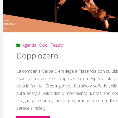
Agenda
,
Ocio
,
Teatro
Doppiozero
La compañía Carpa Diem llega a Plasencia con su últ
espectáculo circense Doppiozero, un espectáculo p
toda la familia. Él es ingenuo, distraído y soñador, ella
pura energía, velocidad y movimiento. Juntos son c
el agua y la harina, juntos preparan pan en un día 
parece simple y …