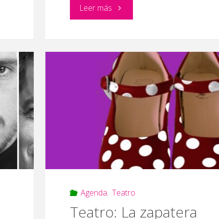
"Trazos
Leer más
mágicos"
Agenda
,
Teatro
Teatro: La zapatera