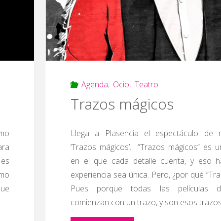
Agenda
,
Ocio
,
Teatro
Trazos mágicos
imo
Llega a Plasencia el espectáculo de m
ara
‘Trazos mágicos’. “Trazos mágicos” es u
 es
en el que cada detalle cuenta, y eso 
omo
experiencia sea única. Pero, ¿por qué “Tr
que
Pues porque todas las películas d
comienzan con un trazo, y son esos trazos