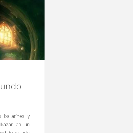
 mundo
 bailarines y
Alkázar en un
ivertido mundo