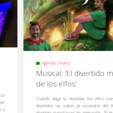
Agenda
,
Teatro
Musical: ‘El divertido
de los elfos’
 su
Cuando llega la Navidad, los elfos más
las
divertidos se suben al escenario del 
s y
divertido espectáculo de animación. ‘El d