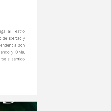
ega al Teatro
o de libertad y
pendencia son
ando y Olivia,
arse el sentido