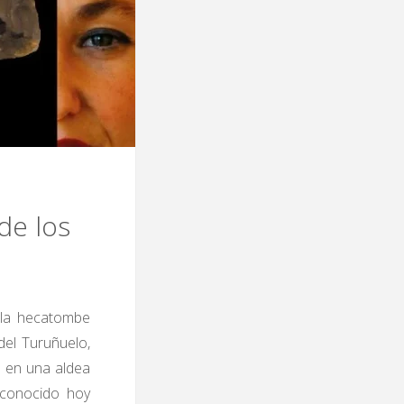
de los
, la hecatombe
del Turuñuelo,
C. en una aldea
o conocido hoy