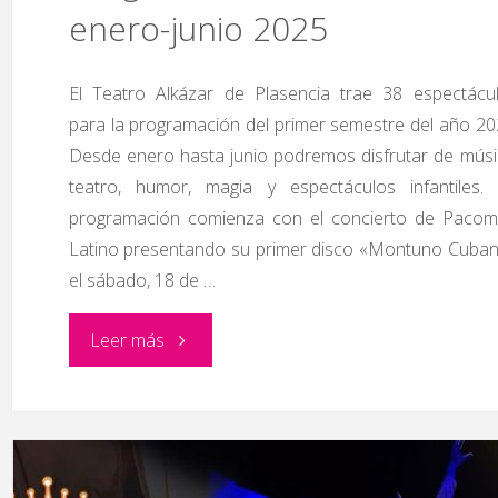
enero-junio 2025
El Teatro Alkázar de Plasencia trae 38 espectácu
para la programación del primer semestre del año 20
Desde enero hasta junio podremos disfrutar de músi
teatro, humor, magia y espectáculos infantiles.
programación comienza con el concierto de Paco
Latino presentando su primer disco «Montuno Cuba
el sábado, 18 de …
"Programación
Leer más
Teatro
Alkázar