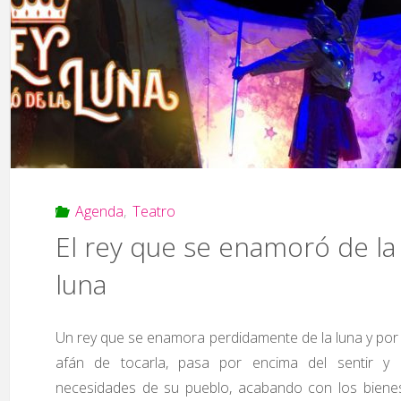
enero-
junio
2025"
Agenda
,
Teatro
El rey que se enamoró de la
luna
Un rey que se enamora perdidamente de la luna y por
afán de tocarla, pasa por encima del sentir y 
necesidades de su pueblo, acabando con los biene