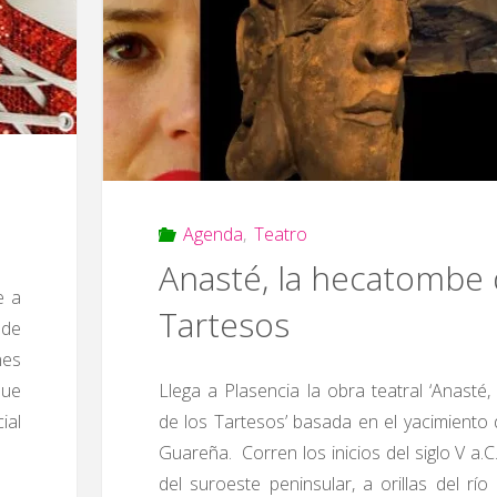
Agenda
,
Teatro
Anasté, la hecatombe 
e a
Tartesos
 de
nes
que
Llega a Plasencia la obra teatral ‘Anasté
ial
de los Tartesos’ basada en el yacimiento 
Guareña. Corren los inicios del siglo V a.
del suroeste peninsular, a orillas del rí