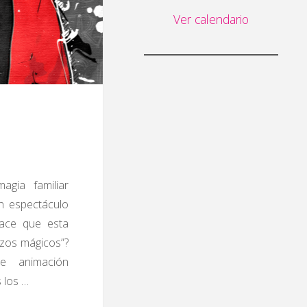
Ver calendario
agia familiar
n espectáculo
hace que esta
azos mágicos”?
e animación
 los …