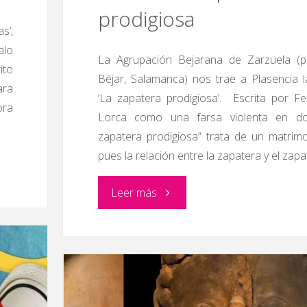
prodigiosa
s’,
alo
La Agrupación Bejarana de Zarzuela (
ito
Béjar, Salamanca) nos trae a Plasencia l
ara
‘La zapatera prodigiosa’. Escrita por F
ora
Lorca como una farsa violenta en do
zapatera prodigiosa” trata de un matrim
pues la relación entre la zapatera y el zap
"Teatro:
Leer más
La
zapatera
prodigiosa"