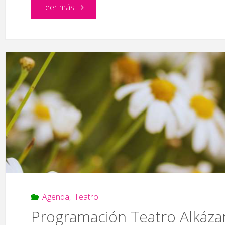
"Viaje
Leer más
a
Oz"
Agenda
,
Teatro
Programación Teatro Alkáza