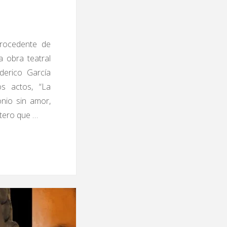
procedente de
a obra teatral
ederico García
s actos, “La
onio sin amor,
atero que …