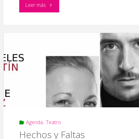
"Doppiozero"
Leer más
Agenda
,
Teatro
Hechos y Faltas