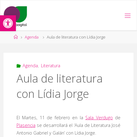
Saltar
al
Abrir barra de herramientas
contenido
Página
Agenda
Aula de literatura con Lídia Jorge
de
Inicio
Agenda
,
Literatura
Aula de literatura
con Lídia Jorge
El Martes, 11 de febrero en la
Sala Verdugo
de
Plasencia
se desarrollará el ‘Aula de Literatura José
Antonio Gabriel y Galán’ con Lídia Jorge.