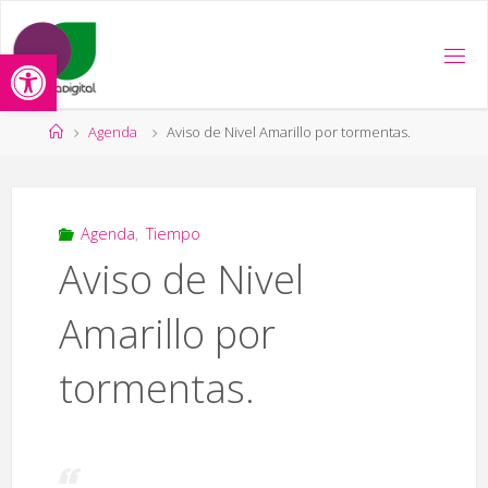
Saltar
al
Abrir barra de herramientas
contenido
Página
Agenda
Aviso de Nivel Amarillo por tormentas.
de
Inicio
Agenda
,
Tiempo
Aviso de Nivel
Amarillo por
tormentas.