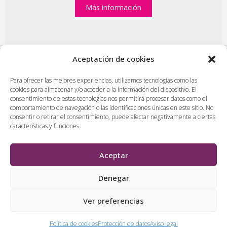
Más información
Aceptación de cookies
PlasenciaDigital.com
|
Formulario de contacto
|
Para ofrecer las mejores experiencias, utilizamos tecnologías como las
cookies para almacenar y/o acceder a la información del dispositivo. El
Publicidad en Plasencia Digital
|
consentimiento de estas tecnologías nos permitirá procesar datos como el
Política de cookies (UE)
|
Protección de datos
|
comportamiento de navegación o las identificaciones únicas en este sitio. No
Aviso legal
|
Diseño web en Plasencia
consentir o retirar el consentimiento, puede afectar negativamente a ciertas
características y funciones.
PlasenciaDigital.com
Todos los contenidos, empresas y anuncios serán supervisados
Aceptar
por los administradores antes de ser publicado. No se aceptarán
contenidos que falten al respeto, insulten o desprecien a
Denegar
personas, lugares o empresas.
Ver preferencias
&
Política de cookies
Protección de datos
Aviso legal