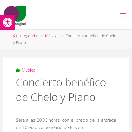
Saltar
al
Abrir barra de herramientas
contenido
Página
Agenda
Música
Concierto benéfico de Chelo
de
y Piano
Inicio
Música
Concierto benéfico
de Chelo y Piano
Será a las 20:30 horas, con el precio de la entrada
de 10 euros a benefício de Placeat.