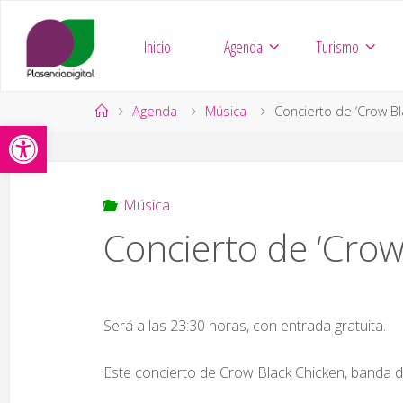
Saltar
al
Inicio
Agenda
Turismo
contenido
Página
Agenda
Música
Concierto de ‘Crow Bl
Abrir barra de herramientas
de
Inicio
Música
Concierto de ‘Crow
Será a las 23:30 horas, con entrada gratuita.
Este concierto de Crow Black Chicken, banda d