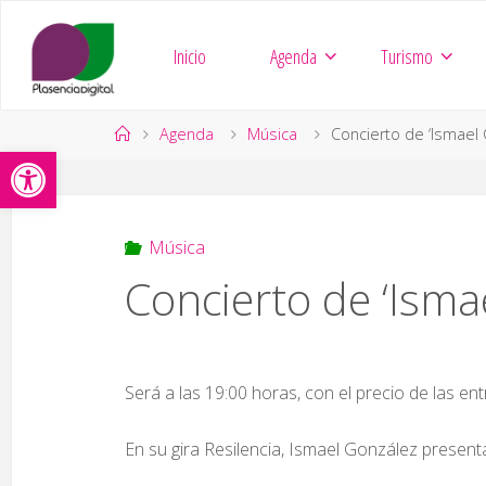
Saltar
al
Inicio
Agenda
Turismo
contenido
Página
Agenda
Música
Concierto de ‘Ismael 
Abrir barra de herramientas
de
Inicio
Música
Concierto de ‘Isma
Será a las 19:00 horas, con el precio de las en
En su gira Resilencia, Ismael González present