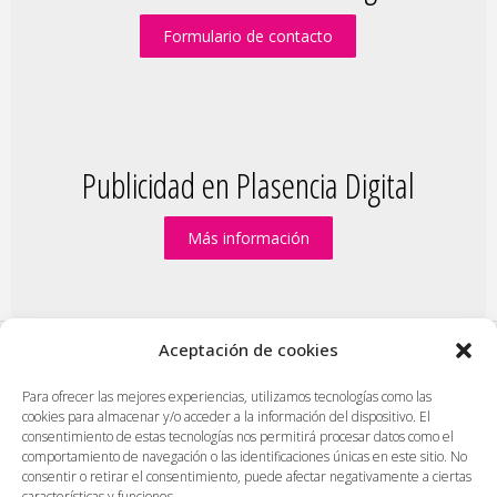
Formulario de contacto
Publicidad en Plasencia Digital
Más información
Aceptación de cookies
PlasenciaDigital.com
|
Formulario de contacto
|
Para ofrecer las mejores experiencias, utilizamos tecnologías como las
cookies para almacenar y/o acceder a la información del dispositivo. El
Publicidad en Plasencia Digital
|
consentimiento de estas tecnologías nos permitirá procesar datos como el
Política de cookies (UE)
|
Protección de datos
|
comportamiento de navegación o las identificaciones únicas en este sitio. No
consentir o retirar el consentimiento, puede afectar negativamente a ciertas
Aviso legal
|
Diseño web en Plasencia
características y funciones.