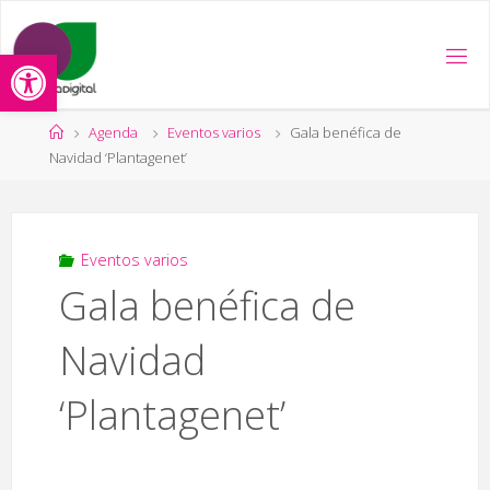
Saltar
al
Abrir barra de herramientas
contenido
Página
Agenda
Eventos varios
Gala benéfica de
de
Navidad ‘Plantagenet’
Inicio
Eventos varios
Gala benéfica de
Navidad
‘Plantagenet’