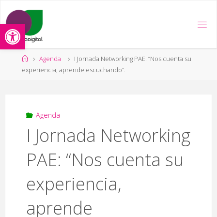
Saltar
al
Abrir barra de herramientas
contenido
Página
Agenda
I Jornada Networking PAE: “Nos cuenta su
de
experiencia, aprende escuchando”.
Inicio
Agenda
I Jornada Networking
PAE: “Nos cuenta su
experiencia,
aprende