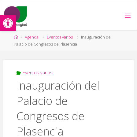
Saltar
al
Abrir barra de herramientas
contenido
Página
Agenda
Eventos varios
Inauguración del
de
Palacio de Congresos de Plasencia
Inicio
Eventos varios
Inauguración del
Palacio de
Congresos de
Plasencia