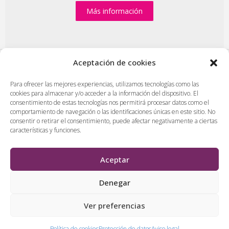
Más información
Aceptación de cookies
PlasenciaDigital.com
|
Formulario de contacto
|
Para ofrecer las mejores experiencias, utilizamos tecnologías como las
cookies para almacenar y/o acceder a la información del dispositivo. El
Publicidad en Plasencia Digital
|
consentimiento de estas tecnologías nos permitirá procesar datos como el
Política de cookies (UE)
|
Protección de datos
|
comportamiento de navegación o las identificaciones únicas en este sitio. No
consentir o retirar el consentimiento, puede afectar negativamente a ciertas
Aviso legal
|
Diseño web en Plasencia
características y funciones.
PlasenciaDigital.com
Todos los contenidos, empresas y anuncios serán supervisados
Aceptar
por los administradores antes de ser publicado. No se aceptarán
contenidos que falten al respeto, insulten o desprecien a
Denegar
personas, lugares o empresas.
Ver preferencias
&
Política de cookies
Protección de datos
Aviso legal