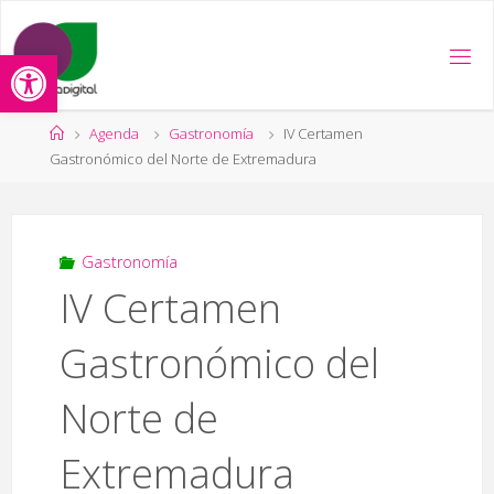
Saltar
al
Abrir barra de herramientas
contenido
Página
Agenda
Gastronomía
IV Certamen
de
Gastronómico del Norte de Extremadura
Inicio
Gastronomía
IV Certamen
Gastronómico del
Norte de
Extremadura