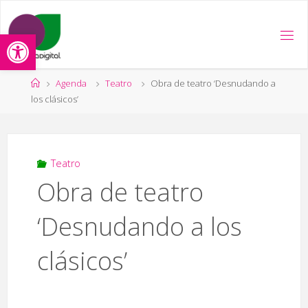
Saltar
al
Abrir barra de herramientas
contenido
Página
Agenda
Teatro
Obra de teatro ‘Desnudando a
de
los clásicos’
Inicio
Teatro
Obra de teatro
‘Desnudando a los
clásicos’