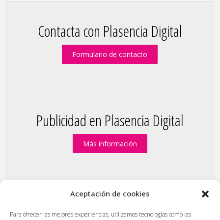
Contacta con Plasencia Digital
Formulario de contacto
Publicidad en Plasencia Digital
Más información
Aceptación de cookies
PlasenciaDigital.com
|
Formulario de contacto
|
Para ofrecer las mejores experiencias, utilizamos tecnologías como las