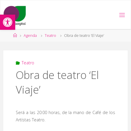
Saltar
al
Abrir barra de herramientas
contenido
Página
Agenda
Teatro
Obra de teatro ‘El Viaje’
de
Inicio
Teatro
Obra de teatro ‘El
Viaje’
Será a las 20:00 horas, de la mano de Café de los
Artístas Teatro.