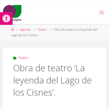
Saltar
al
Abrir barra de herramientas
contenido
Página
Agenda
Teatro
Obra de teatro ‘La leyenda del
de
Lago de los Cisnes’.
Inicio
Teatro
Obra de teatro ‘La
leyenda del Lago de
los Cisnes’.