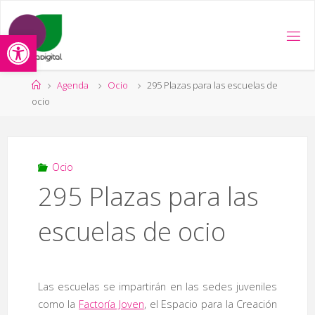
Saltar
al
Abrir barra de herramientas
contenido
Página
Agenda
Ocio
295 Plazas para las escuelas de
de
ocio
Inicio
Ocio
295 Plazas para las
escuelas de ocio
Las escuelas se impartirán en las sedes juveniles
como la
Factoría Joven
, el Espacio para la Creación