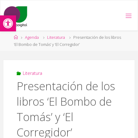
Saltar
al
Abrir barra de herramientas
contenido
Página
Agenda
Literatura
Presentación de los libros
de
‘El Bombo de Tomás’ y ‘El Corregidor’
Inicio
Literatura
Presentación de los
libros ‘El Bombo de
Tomás’ y ‘El
Corregidor’