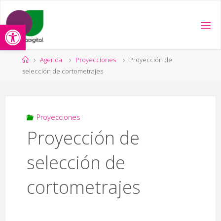
Saltar
al
Abrir barra de herramientas
contenido
Página
Agenda
Proyecciones
Proyección de
de
selección de cortometrajes
Inicio
Proyecciones
Proyección de
selección de
cortometrajes