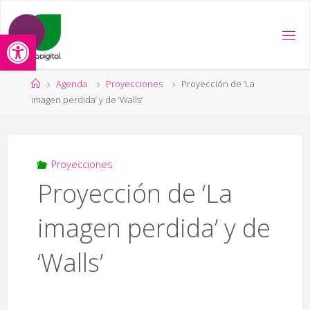
Saltar
al
Abrir barra de herramientas
contenido
Página
Agenda
Proyecciones
Proyección de ‘La
de
imagen perdida’ y de ‘Walls’
Inicio
Proyecciones
Proyección de ‘La
imagen perdida’ y de
‘Walls’