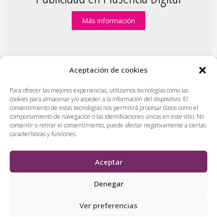
Más información
Aceptación de cookies
PlasenciaDigital.com
|
Formulario de contacto
|
Para ofrecer las mejores experiencias, utilizamos tecnologías como las
cookies para almacenar y/o acceder a la información del dispositivo. El
Publicidad en Plasencia Digital
|
consentimiento de estas tecnologías nos permitirá procesar datos como el
Política de cookies (UE)
|
Protección de datos
|
comportamiento de navegación o las identificaciones únicas en este sitio. No
consentir o retirar el consentimiento, puede afectar negativamente a ciertas
Aviso legal
|
Diseño web en Plasencia
características y funciones.
PlasenciaDigital.com
Todos los contenidos, empresas y anuncios serán supervisados
Aceptar
por los administradores antes de ser publicado. No se aceptarán
contenidos que falten al respeto, insulten o desprecien a
Denegar
personas, lugares o empresas.
Ver preferencias