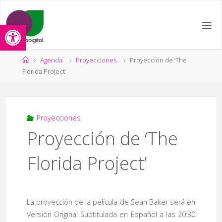
Saltar
al
Abrir barra de herramientas
contenido
Página
Agenda
Proyecciones
Proyección de ‘The
de
Florida Project’
Inicio
Proyecciones
Proyección de ‘The
Florida Project’
La proyección de la película de Sean Baker será en
Versión Original Subtitulada en Español a las 20:30