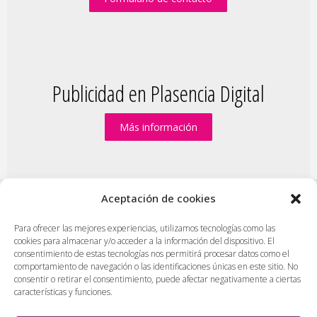
Publicidad en Plasencia Digital
Más información
Aceptación de cookies
PlasenciaDigital.com
|
Formulario de contacto
|
Para ofrecer las mejores experiencias, utilizamos tecnologías como las
cookies para almacenar y/o acceder a la información del dispositivo. El
Publicidad en Plasencia Digital
|
consentimiento de estas tecnologías nos permitirá procesar datos como el
Política de cookies (UE)
|
Protección de datos
|
comportamiento de navegación o las identificaciones únicas en este sitio. No
consentir o retirar el consentimiento, puede afectar negativamente a ciertas
Aviso legal
|
Diseño web en Plasencia
características y funciones.
PlasenciaDigital.com