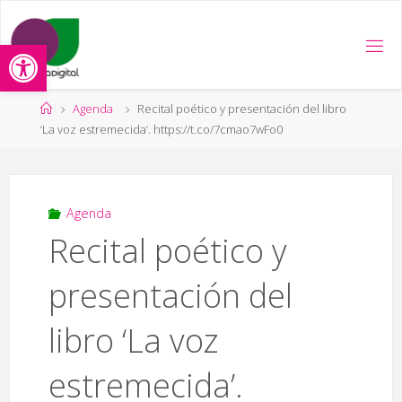
Saltar
al
Abrir barra de herramientas
contenido
Página
Agenda
Recital poético y presentación del libro
de
‘La voz estremecida’. https://t.co/7cmao7wFo0
Inicio
Agenda
Recital poético y
presentación del
libro ‘La voz
estremecida’.