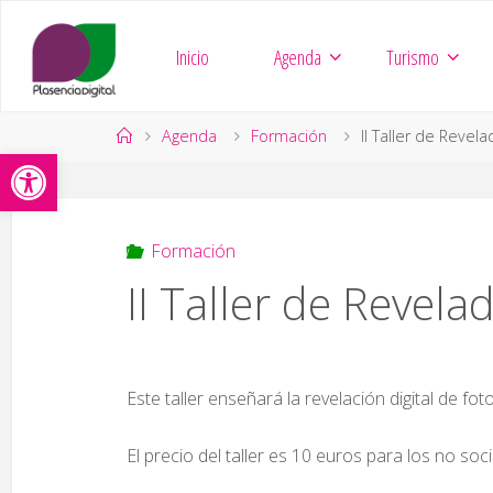
Saltar
al
Inicio
Agenda
Turismo
contenido
Página
Agenda
Formación
II Taller de Revel
Abrir barra de herramientas
de
Inicio
Formación
II Taller de Revela
Este taller enseñará la revelación digital de fot
El precio del taller es 10 euros para los no soc