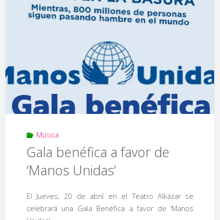
que
entre
el
sol’"
Música
Gala benéfica a favor de
‘Manos Unidas’
El Jueves, 20 de abril en el Teatro Alkázar se
celebrará una Gala Benéfica a favor de ‘Manos