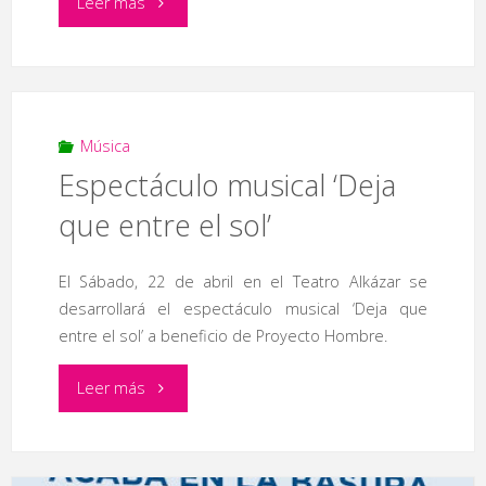
"Concierto
Leer más
de
‘Sonotones’"
Música
Espectáculo musical ‘Deja
que entre el sol’
El Sábado, 22 de abril en el Teatro Alkázar se
desarrollará el espectáculo musical ‘Deja que
entre el sol’ a beneficio de Proyecto Hombre.
"Espectáculo
Leer más
musical
‘Deja