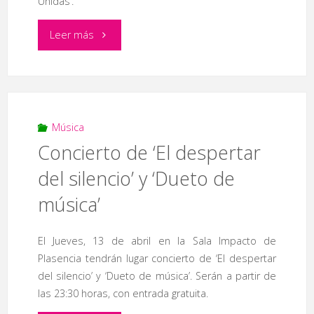
Unidas’.
"Gala
Leer más
benéfica
a
favor
Música
Concierto de ‘El despertar
de
del silencio’ y ‘Dueto de
‘Manos
música’
Unidas’"
El Jueves, 13 de abril en la Sala Impacto de
Plasencia tendrán lugar concierto de ‘El despertar
del silencio’ y ‘Dueto de música’. Serán a partir de
las 23:30 horas, con entrada gratuita.