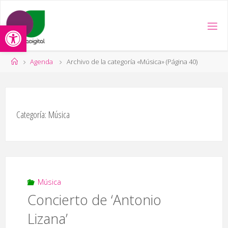
Saltar
al
Abrir barra de herramientas
contenido
Página
Agenda
Archivo de la categoría «Música»
(Página 40)
de
Inicio
Categoría:
Música
Música
Concierto de ‘Antonio
Lizana’