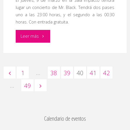
El Jueves, 9 de marzo en la Sala Impacto tendrá
lugar un concierto de Mr. Black. Tendrá dos pases
Plasencia’"
uno a las 23:00 horas, y el segundo a las 00:30
horas. Con entrada gratuita.
"Concierto
Leer más
de
‘Mr.
…
1
38
39
40
41
42
Black’"
Paginación
…
49
de
Calendario de eventos
entradas