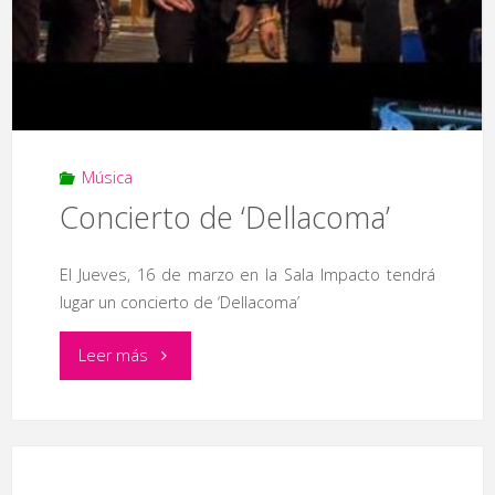
y
Los
Jacobos’"
Música
Concierto de ‘Dellacoma’
El Jueves, 16 de marzo en la Sala Impacto tendrá
lugar un concierto de ‘Dellacoma’
"Concierto
Leer más
de
‘Dellacoma’"