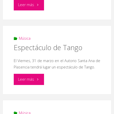
"Concierto
Leer más
de
‘El
despertar
Música
Espectáculo de Tango
del
silencio’
El Viernes, 31 de marzo en el Autorio Santa Ana de
Plasencia tendrá lugar un espectáculo de Tango.
y
"Espectáculo
Leer más
‘Dueto
de
de
Tango"
música’"
Música