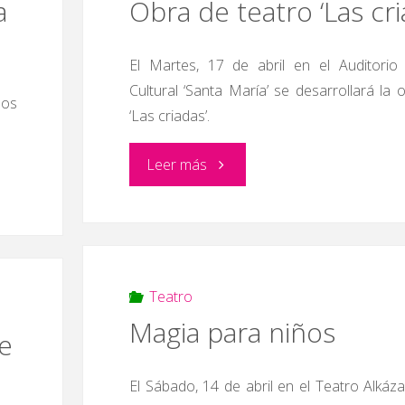
a
Obra de teatro ‘Las cri
El Martes, 17 de abril en el Auditorio
Cultural ‘Santa María’ se desarrollará la 
los
‘Las criadas’.
"Obra
Leer más
de
teatro
‘Las
Teatro
Magia para niños
e
criadas’"
El Sábado, 14 de abril en el Teatro Alkáza