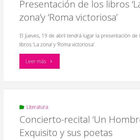
Presentación de los libros ‘L
zona’y ‘Roma victoriosa’
El Jueves, 19 de abril tendrá lugar la presentación de 
libros ‘La zona’ y ‘Roma victoriosa’.
"Presentación
Leer más
de
los
libros
Literatura
Concierto-recital ‘Un Hombr
‘La
Exquisito y sus poetas
zona’y