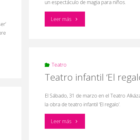
un espectáculo de magia para niños.
"Magia
Leer más
er’
bre
para
niños"
Teatro
Teatro infantil ‘El regal
El Sábado, 31 de marzo en el Teatro Alkáza
la obra de teatro infantil ‘El regalo’.
"Teatro
Leer más
infantil