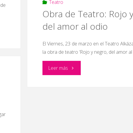
la
Teatro
 de
Obra de Teatro: Rojo y
Tapa"
del amor al odio
El Viernes, 23 de marzo en el Teatro Alkáz
la obra de teatro ‘Rojo y negro, del amor al 
"Obra
Leer más
de
Teatro:
Rojo
gar
y