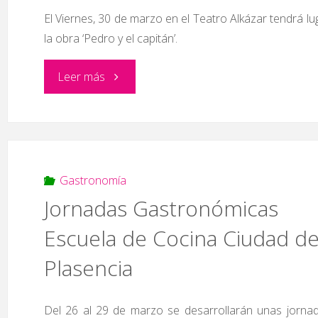
El Viernes, 30 de marzo en el Teatro Alkázar tendrá lu
sus
la obra ‘Pedro y el capitán’.
poetas
"Obra
Leer más
añadidos’"
de
Teatro:
‘Pedro
Gastronomía
Jornadas Gastronómicas
y
Escuela de Cocina Ciudad d
el
Plasencia
capitán’"
Del 26 al 29 de marzo se desarrollarán unas jorna