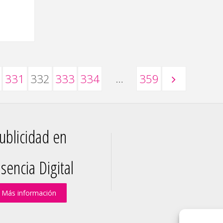
negro,
del
amor
…
331
332
333
334
359
al
odio"
ublicidad en
sencia Digital
Más información