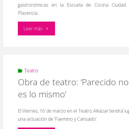
gastronómicas en la Escuela de Cocina Ciudad
Plasencia.
"Jornadas
Leer más
Gastronómicas
Escuela
de
Teatro
Obra de teatro: ‘Parecido no
Cocina
es lo mismo’
Ciudad
El Viernes, 16 de marzo en el Teatro Alkázar tendrá lu
de
una actuación de ‘Faemino y Cansado’.
Plasencia"