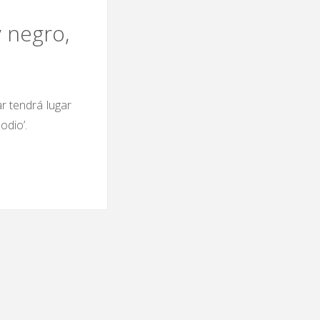
 negro,
ar tendrá lugar
odio’.