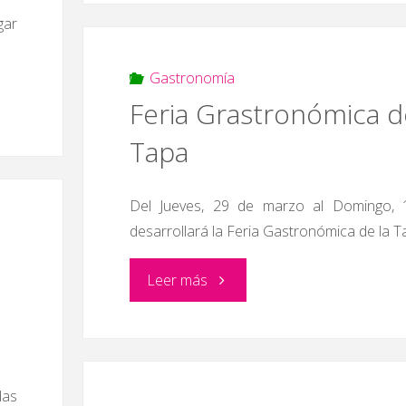
gar
‘El
regalo’"
Gastronomía
Feria Grastronómica d
Tapa
Del Jueves, 29 de marzo al Domingo, 
desarrollará la Feria Gastronómica de la T
"Feria
Leer más
e
Grastronómica
de
das