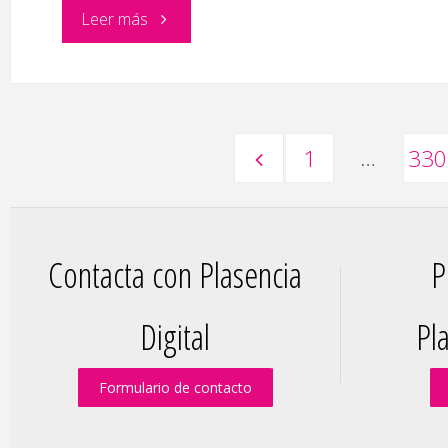
"Obra
Leer más
de
teatro:
…
1
330
‘Parecido
Paginación
no
es
Contacta con Plasencia
P
de
lo
Digital
Pla
entradas
mismo’"
Formulario de contacto