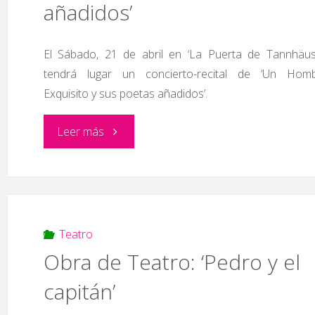
añadidos’
‘Roma
El Sábado, 21 de abril en ‘La Puerta de Tannhäus
victoriosa’"
tendrá lugar un concierto-recital de ‘Un Hom
Exquisito y sus poetas añadidos’.
"Concierto-
Leer más
recital
‘Un
Hombre
Teatro
Obra de Teatro: ‘Pedro y el
Exquisito
capitán’
y