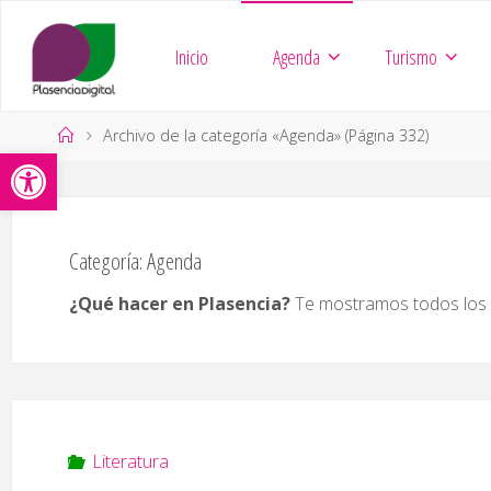
Saltar
al
Inicio
Agenda
Turismo
contenido
Página
Archivo de la categoría «Agenda»
(Página 332)
Abrir barra de herramientas
de
Inicio
Categoría:
Agenda
¿Qué hacer en Plasencia?
Te mostramos todos los e
Literatura