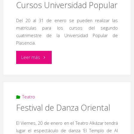
Cursos Universidad Popular
deleitoso
y
Del 20 al 31 de enero se pueden realizar las
matrículas para los cursos del segundo
otras
cuatrimestre de la Universidad Popular de
Plasencia.
delicias’"
"Cursos
Leer más
Universidad
Popular"
Teatro
Festival de Danza Oriental
El Viernes, 20 de enero en el Teatro Alkázar tendrá
lugar el espectáculo de danza ‘El Templo de Al