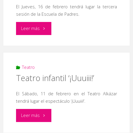
El Jueves, 16 de febrero tendrá lugar la tercera
Snow"
sesión de la Escuela de Padres.
"Tercera
Leer más
sesión
de
la
Teatro
Teatro infantil ‘¡Uuuiii!’
Escuela
de
El Sábado, 11 de febrero en el Teatro Alkázar
tendrá lugar el espectáculo ‘¡Uuuiii!’.
Padres"
"Teatro
Leer más
infantil