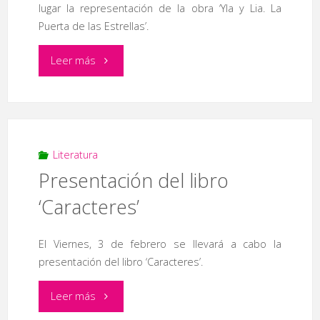
lugar la representación de la obra ‘Yla y Lia. La
Puerta de las Estrellas’.
"Obra
Leer más
de
Teatro
‘Yla
Literatura
Presentación del libro
y
‘Caracteres’
Lia,
El Viernes, 3 de febrero se llevará a cabo la
la
presentación del libro ‘Caracteres’.
Puerta
"Presentación
Leer más
de