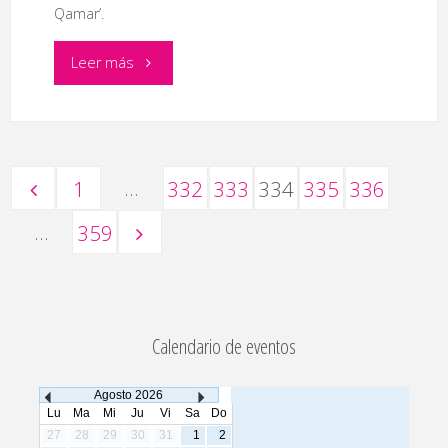
Qamar’.
"Festival
Leer más
de
Danza
…
1
332
333
334
335
336
Oriental"
Paginación
…
359
de
Calendario de eventos
entradas
Agosto
2026
Lu
Ma
Mi
Ju
Vi
Sa
Do
27
28
29
30
31
1
2