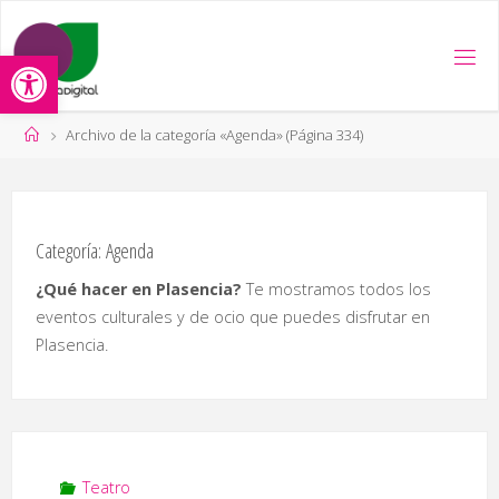
Saltar
al
Abrir barra de herramientas
contenido
Página
Archivo de la categoría «Agenda»
(Página 334)
de
Inicio
Categoría:
Agenda
¿Qué hacer en Plasencia?
Te mostramos todos los
eventos culturales y de ocio que puedes disfrutar en
Plasencia.
Teatro