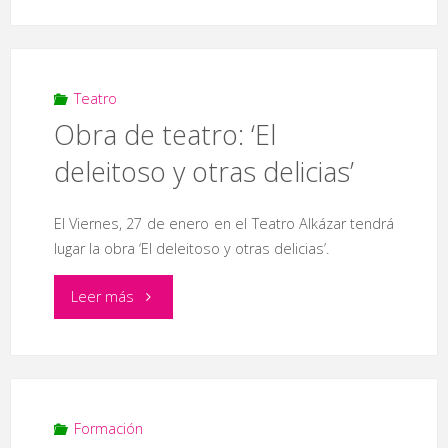
del
las
libro
Estrellas’"
‘Caracteres’"
Teatro
Obra de teatro: ‘El
deleitoso y otras delicias’
El Viernes, 27 de enero en el Teatro Alkázar tendrá
lugar la obra ‘El deleitoso y otras delicias’.
"Obra
Leer más
de
teatro:
‘El
Formación