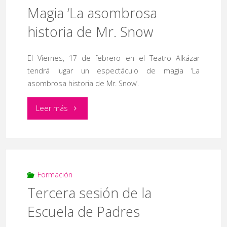
Magia ‘La asombrosa
historia de Mr. Snow
El Viernes, 17 de febrero en el Teatro Alkázar
tendrá lugar un espectáculo de magia ‘La
asombrosa historia de Mr. Snow’.
"Magia
Leer más
‘La
asombrosa
historia
Formación
Tercera sesión de la
de
Escuela de Padres
Mr.