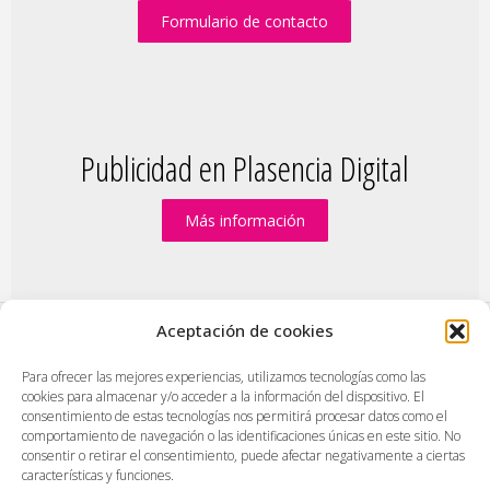
Formulario de contacto
Publicidad en Plasencia Digital
Más información
Aceptación de cookies
PlasenciaDigital.com
|
Formulario de contacto
|
Para ofrecer las mejores experiencias, utilizamos tecnologías como las
cookies para almacenar y/o acceder a la información del dispositivo. El
Publicidad en Plasencia Digital
|
consentimiento de estas tecnologías nos permitirá procesar datos como el
Política de cookies (UE)
|
Protección de datos
|
comportamiento de navegación o las identificaciones únicas en este sitio. No
consentir o retirar el consentimiento, puede afectar negativamente a ciertas
Aviso legal
|
Diseño web en Plasencia
características y funciones.