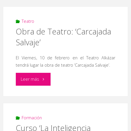
‘¡Uuuiii!’"
Teatro
Obra de Teatro: ‘Carcajada
Salvaje’
El Viernes, 10 de febrero en el Teatro Alkázar
tendrá lugar la obra de teatro ‘Carcajada Salvaje’.
"Obra
Leer más
de
Teatro:
‘Carcajada
Formación
Curso ‘La Inteligencia
Salvaje’"