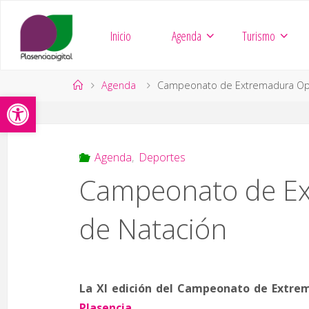
Saltar
al
Inicio
Agenda
Turismo
contenido
Página
Agenda
Campeonato de Extremadura Op
Abrir barra de herramientas
de
Inicio
Agenda
,
Deportes
Campeonato de E
de Natación
La XI edición del Campeonato de Extrem
Plasencia
.