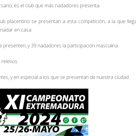
rsario, es el club que más nadadores presenta.
ub placentino se presentan a esta competición, a la que lle
r nadar en casa.
 presenten, y 39 nadadores la participación masculina.
 relevos.
es, y en especial a los que se presentan de nuestra ciudad.