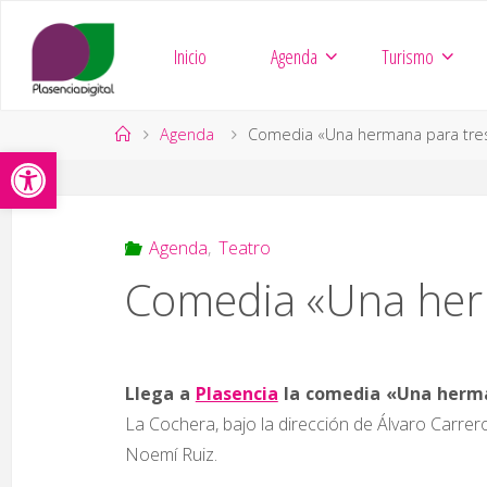
Saltar
al
Inicio
Agenda
Turismo
contenido
Página
Agenda
Comedia «Una hermana para tre
Abrir barra de herramientas
de
Inicio
Agenda
,
Teatro
Comedia «Una her
Llega a
Plasencia
la comedia «Una herm
La Cochera, bajo la dirección de Álvaro Carrer
Noemí Ruiz.