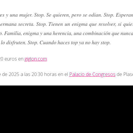
s y una mujer. Stop. Se quieren, pero se odian. Stop. Esperan
ermana secreta. Stop. Tienen un enigma que resolver, si quie
top. Familia, enigma y una herencia, una combinación que nunca
o disfruten. Stop. Cuando haces top ya no hay stop.
20 euros en
giglon.com
 de 2025 a las 20:30 horas en el
Palacio de Congresos
de Plas