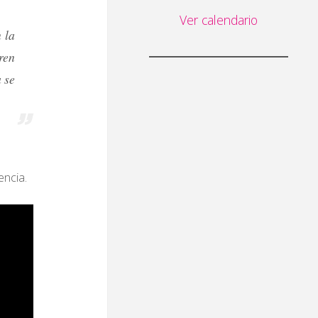
Ver calendario
 la
ren
 se
encia.