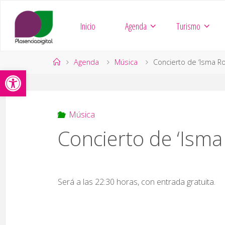
Saltar
al
Inicio
Agenda
Turismo
contenido
Página
Agenda
Música
Concierto de ‘Isma R
Abrir barra de herramientas
de
Inicio
Música
Concierto de ‘Ism
Será a las 22:30 horas, con entrada gratuita.