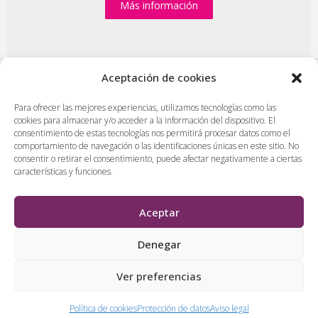
Más información
Aceptación de cookies
PlasenciaDigital.com
|
Formulario de contacto
|
Para ofrecer las mejores experiencias, utilizamos tecnologías como las
cookies para almacenar y/o acceder a la información del dispositivo. El
Publicidad en Plasencia Digital
|
consentimiento de estas tecnologías nos permitirá procesar datos como el
Política de cookies (UE)
|
Protección de datos
|
comportamiento de navegación o las identificaciones únicas en este sitio. No
Aviso legal
|
Diseño web en Plasencia
consentir o retirar el consentimiento, puede afectar negativamente a ciertas
características y funciones.
PlasenciaDigital.com
Todos los contenidos, empresas y anuncios serán supervisados
Aceptar
por los administradores antes de ser publicado. No se aceptarán
contenidos que falten al respeto, insulten o desprecien a
Denegar
personas, lugares o empresas.
Ver preferencias
&
Política de cookies
Protección de datos
Aviso legal