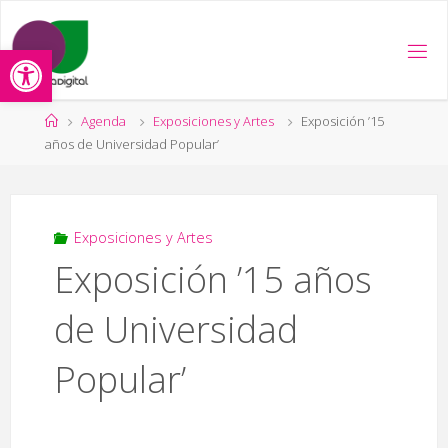
Saltar
al
Abrir barra de herramientas
contenido
Página
Agenda
Exposiciones y Artes
Exposición ’15
de
años de Universidad Popular’
Inicio
Exposiciones y Artes
Exposición ’15 años
de Universidad
Popular’