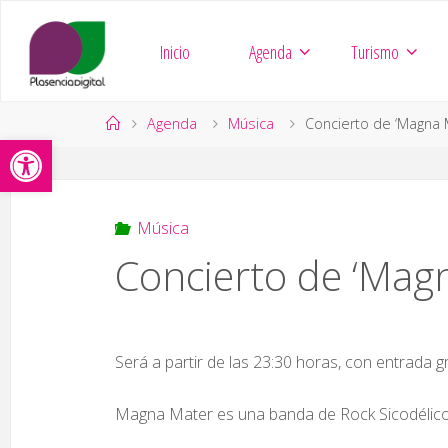
Saltar
al
Inicio
Agenda
Turismo
contenido
Página
Agenda
Música
Concierto de ‘Magna 
Abrir barra de herramientas
de
Inicio
Música
Concierto de ‘Mag
Será a partir de las 23:30 horas, con entrada gr
Magna Mater es una banda de Rock Sicodélico