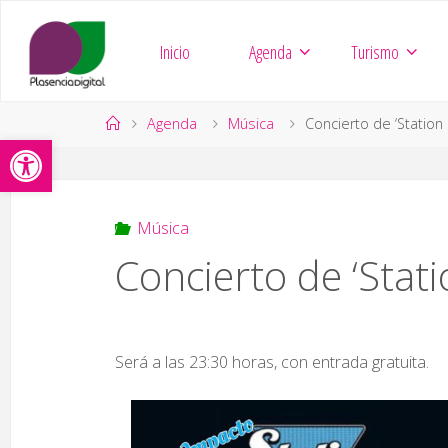
Saltar
al
Inicio
Agenda
Turismo
contenido
Página
Agenda
Música
Concierto de ‘Station
Abrir barra de herramientas
de
Inicio
Música
Concierto de ‘Stat
Será a las 23:30 horas, con entrada gratuita.