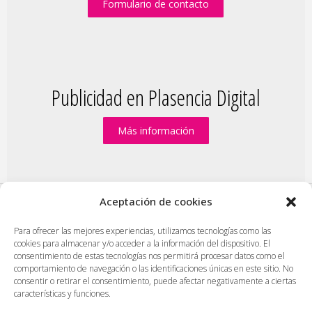
Formulario de contacto
Publicidad en Plasencia Digital
Más información
Aceptación de cookies
PlasenciaDigital.com
|
Formulario de contacto
|
Para ofrecer las mejores experiencias, utilizamos tecnologías como las
cookies para almacenar y/o acceder a la información del dispositivo. El
Publicidad en Plasencia Digital
|
consentimiento de estas tecnologías nos permitirá procesar datos como el
Política de cookies (UE)
|
Protección de datos
|
comportamiento de navegación o las identificaciones únicas en este sitio. No
consentir o retirar el consentimiento, puede afectar negativamente a ciertas
Aviso legal
|
Diseño web en Plasencia
características y funciones.
PlasenciaDigital.com