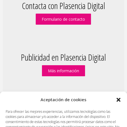
Contacta con Plasencia Digital
Formulario de contacto
Publicidad en Plasencia Digital
Más información
Aceptación de cookies
PlasenciaDigital.com
|
Formulario de contacto
|
Para ofrecer las mejores experiencias, utilizamos tecnologías como las
cookies para almacenar y/o acceder a la información del dispositivo. El
Publicidad en Plasencia Digital
|
consentimiento de estas tecnologías nos permitirá procesar datos como el
Política de cookies (UE)
|
Protección de datos
|
comportamiento de navegación o las identificaciones únicas en este sitio. No