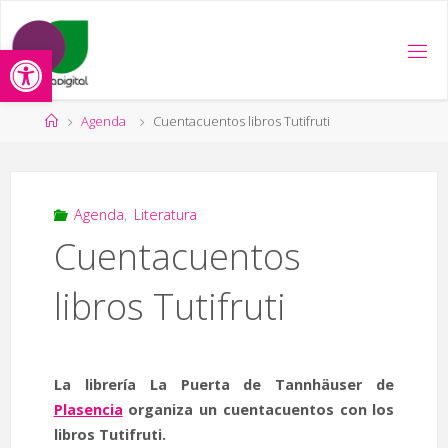
Saltar
al
Abrir barra de herramientas
contenido
Página
Agenda
Cuentacuentos libros Tutifruti
de
Inicio
Agenda
,
Literatura
Cuentacuentos
libros Tutifruti
La librería La Puerta de Tannhäuser de
Plasencia
organiza un cuentacuentos con los
libros Tutifruti.