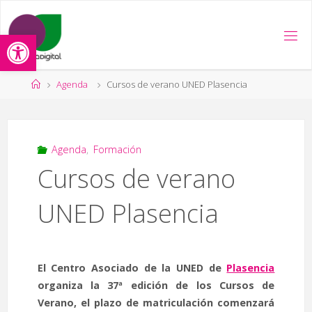
Saltar
al
Abrir barra de herramientas
contenido
Página
Agenda
Cursos de verano UNED Plasencia
de
Inicio
Agenda
,
Formación
Cursos de verano
UNED Plasencia
El Centro Asociado de la UNED de
Plasencia
organiza la 37ª edición de los Cursos de
Verano, el plazo de matriculación comenzará