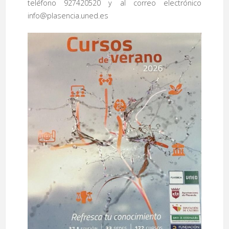
teléfono 927420520 y al correo electrónico
info@plasencia.uned.es