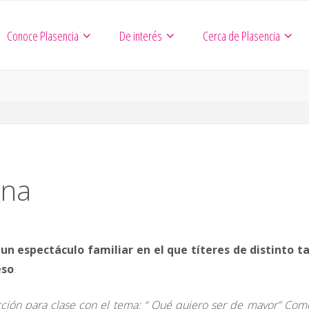
Conoce Plasencia
De interés
Cerca de Plasencia
una
, un espectáculo familiar en el que títeres de distinto 
eso
.
dacción para clase con el tema: “ Qué quiero ser de mayor” Com