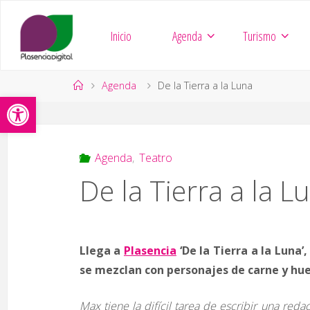
Saltar
al
Inicio
Agenda
Turismo
contenido
Página
Agenda
De la Tierra a la Luna
Abrir barra de herramientas
de
Inicio
Agenda
,
Teatro
De la Tierra a la L
Llega a
Plasencia
‘De la Tierra a la Luna’
se mezclan con personajes de carne y hu
Max tiene la difícil tarea de escribir una re