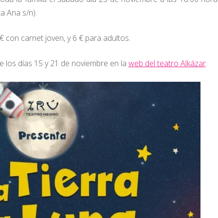
ta Ana s/n).
 € con carnet joven, y 6 € para adultos.
re los días 15 y 21 de noviembre en la
web del teatro Alkázar
.