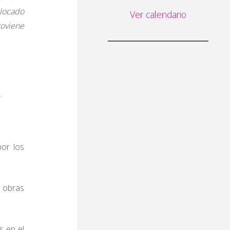
alocado
Ver calendario
roviene
.
por los
o obras
s en el