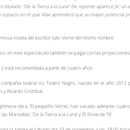
o titulado: “De la Tierra a la Luna” De repente aparece JV, un 
 el espacio en el que Max aprenderá que su mayor potencial p
 famosa novela del escritor Julio Verne del mismo nombre.
so, en este espectáculo también se juega con las proyecciones
 y está recomendada a partir de cuatro años.
a compañía teatral Irú Teatro Negro, nacida en el año 2012 
s y Ricardo Cristóbal.
imera obra, ‘El pequeño Verne’, han sacado adelante cuatr
 las Maravillas’, ‘De la Tierra a la Luna’ y ‘El Show de Tit’.
da la familia el sábado día 23 de noviembre a las 18.00 hora