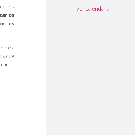
 de los
Ver calendario
tarios
os los
adores,
los que
ntan el