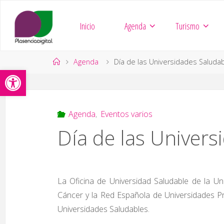
Saltar
al
Inicio
Agenda
Turismo
contenido
Página
Agenda
Día de las Universidades Saluda
Abrir barra de herramientas
de
Inicio
Agenda
,
Eventos varios
Día de las Univers
La Oficina de Universidad Saludable de la Un
Cáncer y la Red Española de Universidades Pr
Universidades Saludables.