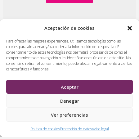
Aceptación de cookies
PlasenciaDigital.com
|
Formulario de contacto
|
Para ofrecer las mejores experiencias, utilizamos tecnologías como las
cookies para almacenar y/o acceder a la información del dispositivo. El
Publicidad en Plasencia Digital
|
consentimiento de estas tecnologías nos permitirá procesar datos como el
Política de cookies (UE)
|
Protección de datos
|
comportamiento de navegación o las identificaciones únicas en este sitio. No
consentir o retirar el consentimiento, puede afectar negativamente a ciertas
Aviso legal
|
Diseño web en Plasencia
características y funciones.
PlasenciaDigital.com
Todos los contenidos, empresas y anuncios serán supervisados
Aceptar
por los administradores antes de ser publicado. No se aceptarán
contenidos que falten al respeto, insulten o desprecien a
Denegar
personas, lugares o empresas.
Ver preferencias
&
Política de cookies
Protección de datos
Aviso legal