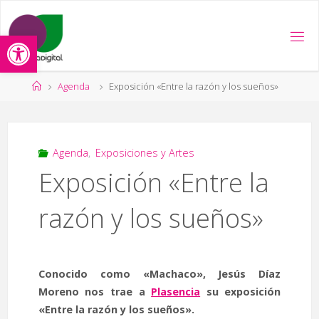
Saltar
al
Abrir barra de herramientas
contenido
Página
Agenda
Exposición «Entre la razón y los sueños»
de
Inicio
Agenda
,
Exposiciones y Artes
Exposición «Entre la
razón y los sueños»
Conocido como «Machaco», Jesús Díaz
Moreno nos trae a
Plasencia
su exposición
«Entre la razón y los sueños».