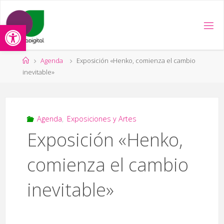
Saltar
al
Abrir barra de herramientas
contenido
Página
Agenda
Exposición «Henko, comienza el cambio
de
inevitable»
Inicio
Agenda
,
Exposiciones y Artes
Exposición «Henko,
comienza el cambio
inevitable»