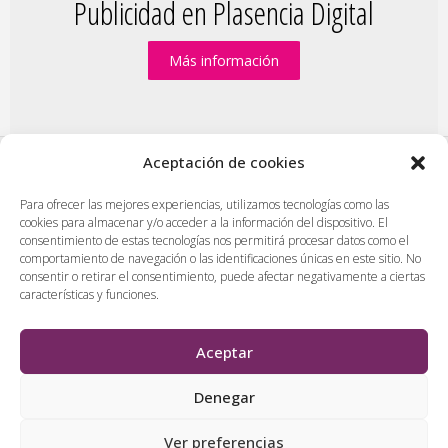
Publicidad en Plasencia Digital
Más información
Aceptación de cookies
PlasenciaDigital.com
|
Formulario de contacto
|
Para ofrecer las mejores experiencias, utilizamos tecnologías como las
cookies para almacenar y/o acceder a la información del dispositivo. El
Publicidad en Plasencia Digital
|
consentimiento de estas tecnologías nos permitirá procesar datos como el
Política de cookies (UE)
|
Protección de datos
|
comportamiento de navegación o las identificaciones únicas en este sitio. No
consentir o retirar el consentimiento, puede afectar negativamente a ciertas
Aviso legal
|
Diseño web en Plasencia
características y funciones.
PlasenciaDigital.com
Todos los contenidos, empresas y anuncios serán supervisados
Aceptar
por los administradores antes de ser publicado. No se aceptarán
contenidos que falten al respeto, insulten o desprecien a
Denegar
personas, lugares o empresas.
Ver preferencias