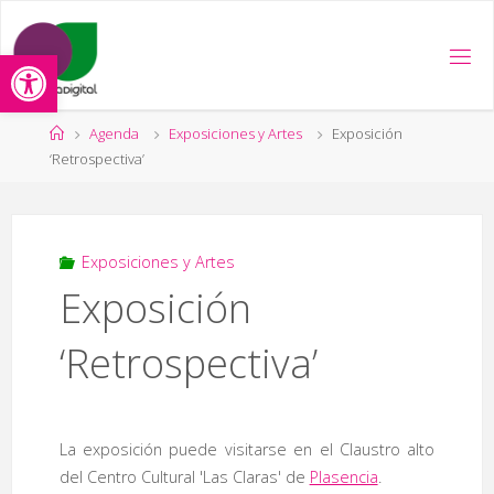
Saltar
al
Abrir barra de herramientas
contenido
Página
Agenda
Exposiciones y Artes
Exposición
de
‘Retrospectiva’
Inicio
Exposiciones y Artes
Exposición
‘Retrospectiva’
La exposición puede visitarse en el Claustro alto
del Centro Cultural 'Las Claras' de
Plasencia
.