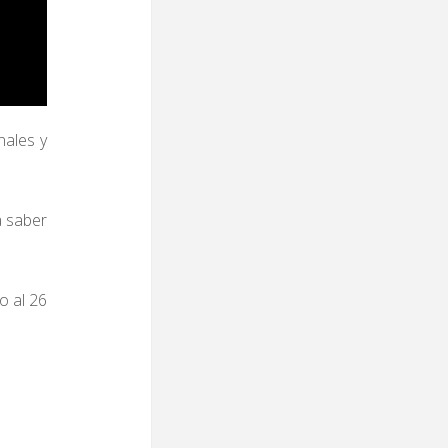
nales y
a saber
o al 26