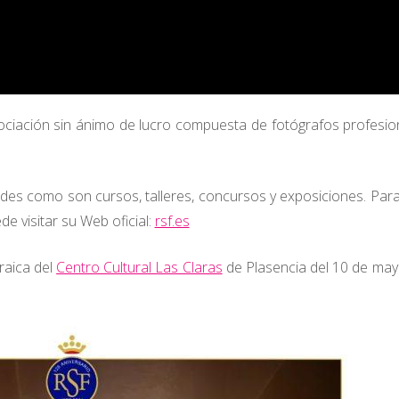
ociación sin ánimo de lucro compuesta de fotógrafos profesio
ades como son cursos, talleres, concursos y exposiciones. Par
e visitar su Web oficial:
rsf.es
raica del
Centro Cultural Las Claras
de Plasencia del 10 de may