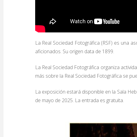
La Real Sociedad Fotográfica (RSF) es una as
aficionados. Su origen data de 1899.
La Real Sociedad Fotográfica organiza activid
más sobre la Real Sociedad Fotográfica se pued
La exposición estará disponible en la Sala Heb
de mayo de 2025. La entrada es gratuita.