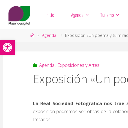
Saltar
al
Inicio
Agenda
Turismo
contenido
Página
Agenda
Exposición «Un poema y tu mira
Abrir barra de herramientas
de
Inicio
Agenda
,
Exposiciones y Artes
Exposición «Un po
La Real Sociedad Fotográfica nos trae
exposición podremos ver obras de la colabora
literarios.