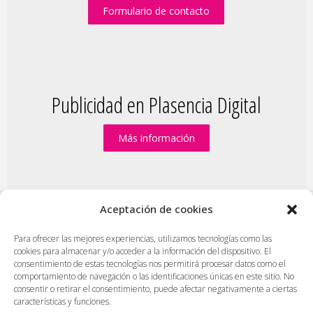
Formulario de contacto
Publicidad en Plasencia Digital
Más información
Aceptación de cookies
PlasenciaDigital.com
|
Formulario de contacto
|
Para ofrecer las mejores experiencias, utilizamos tecnologías como las
cookies para almacenar y/o acceder a la información del dispositivo. El
Publicidad en Plasencia Digital
|
consentimiento de estas tecnologías nos permitirá procesar datos como el
Política de cookies (UE)
|
Protección de datos
|
comportamiento de navegación o las identificaciones únicas en este sitio. No
consentir o retirar el consentimiento, puede afectar negativamente a ciertas
Aviso legal
|
Diseño web en Plasencia
características y funciones.