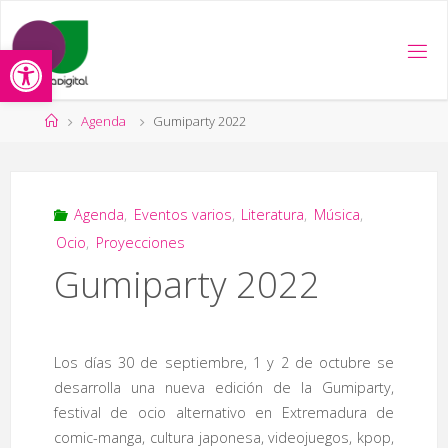
Saltar
al
Abrir barra de herramientas
contenido
Página
Agenda
Gumiparty 2022
de
Inicio
Agenda
,
Eventos varios
,
Literatura
,
Música
,
Ocio
,
Proyecciones
Gumiparty 2022
Los días 30 de septiembre, 1 y 2 de octubre se
desarrolla una nueva edición de la Gumiparty,
festival de ocio alternativo en Extremadura de
comic-manga, cultura japonesa, videojuegos, kpop,