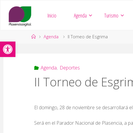
Saltar
al
Inicio
Agenda
Turismo
contenido
Página
Agenda
II Torneo de Esgrima
Abrir barra de herramientas
de
Inicio
Agenda
,
Deportes
II Torneo de Esgri
El domingo, 28 de noviembre se desarrollará e
Será en el Parador Nacional de Plasencia, a par